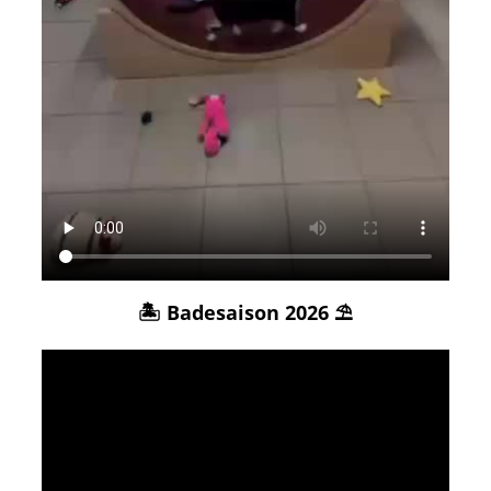
🏝️ Badesaison 2026 ⛱️