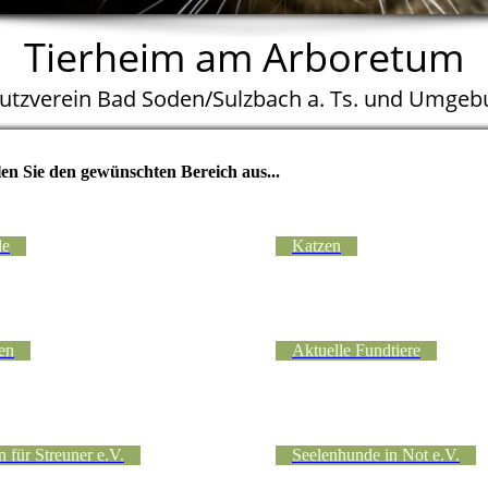
Tierheim am Arboretum
hutzverein Bad Soden/Sulzbach a. Ts. und Umgebu
len Sie den gewünschten Bereich aus...
de
Katzen
en
Aktuelle Fundtiere
 für Streuner e.V.
Seelenhunde in Not e.V.